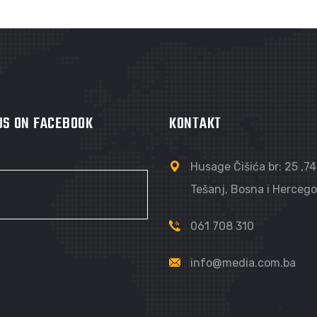
HAUS BERGER
 US ON FACEBOOK
KONTAKT
Husage Čišića br: 25 ,7
Tešanj, Bosna i Herceg
061 708 310
info@media.com.ba