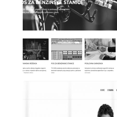
WEB STRANICE
MLADOST – TRADE D.O.O.