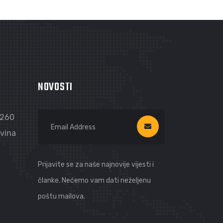
ISTOK
NOVOSTI
4260
ovina
Prijavite se za naše najnovije vijesti i
članke. Nećemo vam dati neželjenu
poštu mailova.