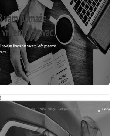
WEB STRANICE
NETLAB D.O.O. TEŠANJ