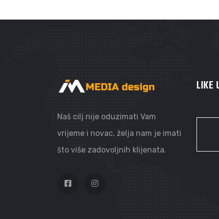
AGENCIJA ACCOUNT
LIKE
Naš cilj nije oduzimati Vam
vrijeme i novac, želja nam je imati
što više zadovoljnih klijenata.